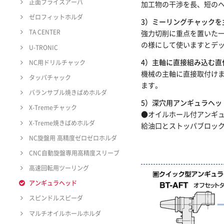
正面フライスアーバ
加工物の干渉を長、短の
ゼロフィットホルダ
3）ミーリングチャックを
TA CENTER
強力切削に重点を置いた
の様にして使いますとデ
U-TRONIC
4）主軸に直接組み込む直
NC用ドリルチャック
機械の主軸に直接取付けま
タッパチャック
ます。
バランサブル焼きばめホルダ
5）深穴用アンギュラヘッ
X-Tremeチャック
●オイルホール付アンギ
X-Treme焼きばめホルダ
給油口とストッパブロッ
NC旋盤用 高精度ゼロゼロホルダ
CNC自動旋盤専用高精度スリーブ
高速回転用ツーリング
アンギュラヘッド
スピンドルスピーダ
マルチオイルホールホルダ