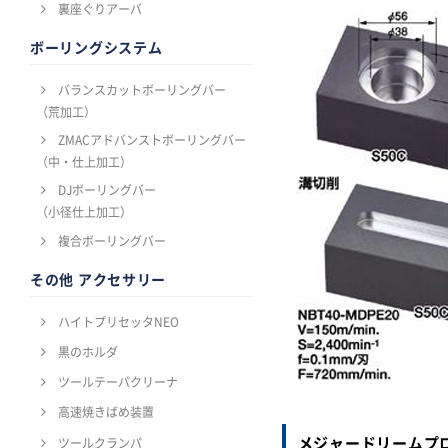
裏座ぐりアーバ
ボーリングシステム
バランスカットボーリングバー
（荒加工）
ZMACアドバンストボーリングバー
（中・仕上加工）
DJボーリングバー
（小径仕上加工）
複合ボーリングバー
その他 アクセサリー
ハイトプリセッタNEO
黒のホルダ
ツールテーパクリーナ
高速焼きばめ装置
メジャードリームプ
ツールクランパ