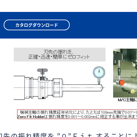
カタログダウンロード
刃先の振れ精度を ”０”Ｆｉｔ することに