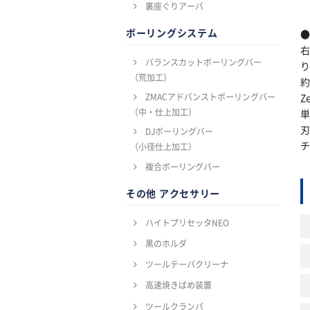
裏座ぐりアーバ
ボーリングシステム
バランスカットボーリングバー
（荒加工）
ZMACアドバンストボーリングバー
Z
（中・仕上加工）
刃
DJボーリングバー
チ
（小径仕上加工）
複合ボーリングバー
その他 アクセサリー
ハイトプリセッタNEO
黒のホルダ
ツールテーパクリーナ
高速焼きばめ装置
ツールクランパ