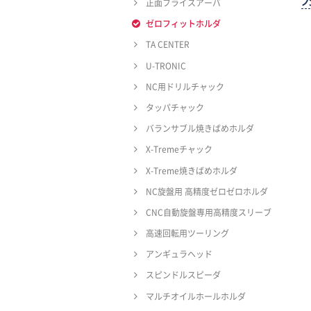
正面フライスアーバ
ゼロフィットホルダ
TA CENTER
U-TRONIC
NC用ドリルチャック
タッパチャック
バランサブル焼きばめホルダ
X-Tremeチャック
X-Treme焼きばめホルダ
NC旋盤用 高精度ゼロゼロホルダ
CNC自動旋盤専用高精度スリーブ
高速回転用ツーリング
アンギュラヘッド
スピンドルスピーダ
マルチオイルホールホルダ