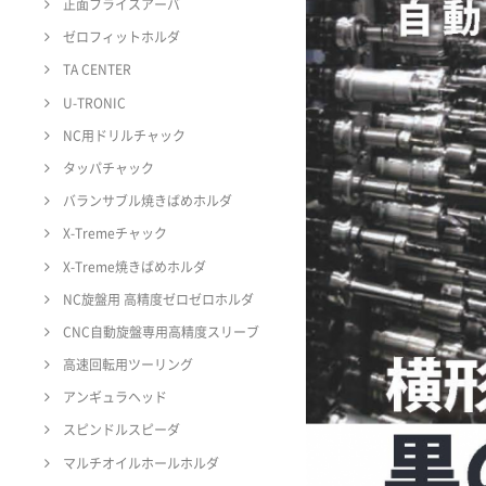
正面フライスアーバ
ゼロフィットホルダ
TA CENTER
U-TRONIC
NC用ドリルチャック
タッパチャック
バランサブル焼きばめホルダ
X-Tremeチャック
X-Treme焼きばめホルダ
NC旋盤用 高精度ゼロゼロホルダ
CNC自動旋盤専用高精度スリーブ
高速回転用ツーリング
アンギュラヘッド
スピンドルスピーダ
マルチオイルホールホルダ