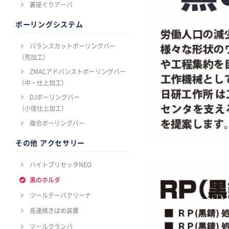
裏座ぐりアーバ
ボーリングシステム
バランスカットボーリングバー
（荒加工）
ZMACアドバンストボーリングバー
（中・仕上加工）
DJボーリングバー
（小径仕上加工）
複合ボーリングバー
その他 アクセサリー
ハイトプリセッタNEO
黒のホルダ
ツールテーパクリーナ
高速焼きばめ装置
ツールクランパ