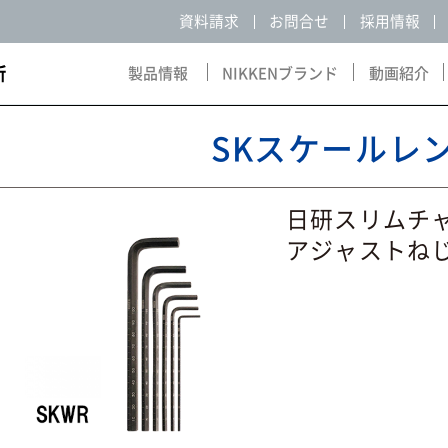
資料請求
お問合せ
採用情報
製品情報
NIKKENブランド
動画紹介
Products
NIKKEN Brand
Movie
SKスケールレ
日研ス
アジャストね