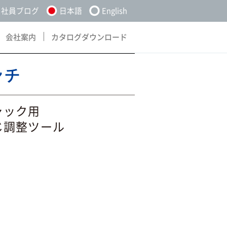
社員ブログ
日本語
English
会社案内
カタログダウンロード
About
Download
ンチ
リムチャック用
じ調整ツール