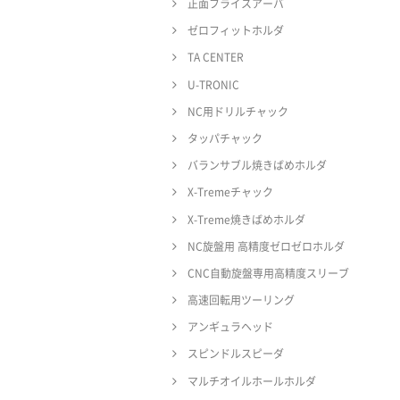
正面フライスアーバ
ゼロフィットホルダ
TA CENTER
U-TRONIC
NC用ドリルチャック
タッパチャック
バランサブル焼きばめホルダ
X-Tremeチャック
X-Treme焼きばめホルダ
NC旋盤用 高精度ゼロゼロホルダ
CNC自動旋盤専用高精度スリーブ
高速回転用ツーリング
アンギュラヘッド
スピンドルスピーダ
マルチオイルホールホルダ