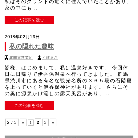
私はそのグランドの近くに住んでいたことがあり、
家の中にも...
この記事を読む
2018年02月16日
私の隠れた趣味
北関東営業所
くぼまさ
皆様、はじめまして。私は温泉好きです。 今回休
日に日帰りで伊香保温泉へ行ってきました。 群馬
県渋川市にある有名な観光名所の３６５段の石階段
を上っていくと伊香保神社があります。 さらにそ
の奥に源泉かけ流しの露天風呂があり、...
この記事を読む
2 / 3
«
2
3
»
1