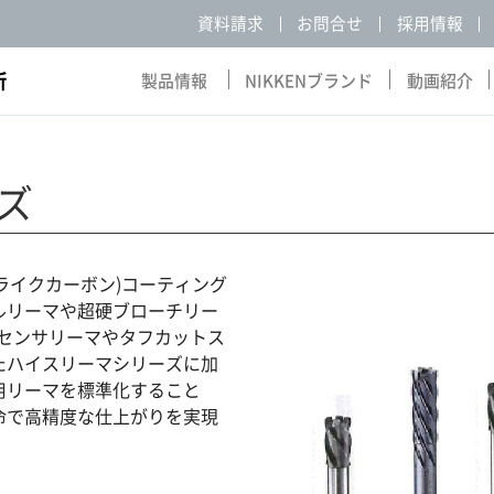
資料請求
お問合せ
採用情報
製品情報
NIKKENブランド
動画紹介
Products
NIKKEN Brand
Movie
ズ
ライクカーボン)コーティング
ルリーマや超硬ブローチリー
Cセンサリーマやタフカットス
たハイスリーマシリーズに加
用リーマを標準化すること
命で高精度な仕上がりを実現