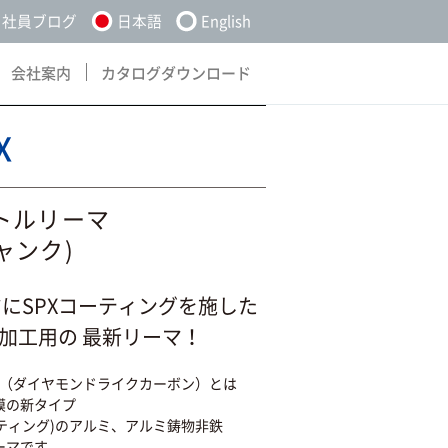
社員ブログ
日本語
English
会社案内
カタログダウンロード
About
Download
X
スペクトルリーマ
ャンク)
マにSPXコーティングを施した
加工用の 最新リーマ！
DLC（ダイヤモンドライクカーボン）とは
膜の新タイプ
ティング)のアルミ、アルミ鋳物非鉄
ーマです。