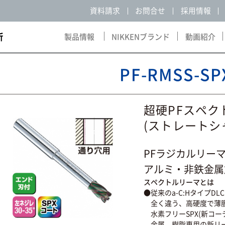
資料請求
お問合せ
採用情報
製品情報
NIKKENブランド
動画紹介
Products
NIKKEN Brand
Movie
PF-RMSS-SP
超硬PF
(ストレートシ
PFラジカルリー
アルミ・非鉄金属
スペクトルリーマとは
●従来のa-C:Hタイプ
全く違う、高硬度で薄
水素フリーSPX(新コー
金属、樹脂専用の新リ