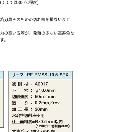
DLCでは300℃程度)
の為刃具そのものの切れ味を損ないませ
着力の高い皮膜が、発熱の少ない高寿命な
ます。