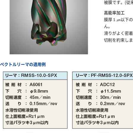
被膜です。(従来
高能率加工
膜厚１㎛以下
ん。
滑りがよく密
切削を約束し
スペクトルリーマの適用例