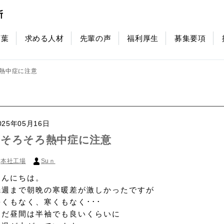
言葉
求める人材
先輩の声
福利厚生
募集要項
熱中症に注意
025年05月16日
そろそろ熱中症に注意
本社工場
Suｎ
こんにちは。
先週まで朝晩の寒暖差が激しかったですが
暑くもなく、寒くもなく･･･
ただ昼間は半袖でも良いくらいに