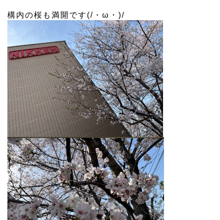
構内の桜も満開です(/・ω・)/