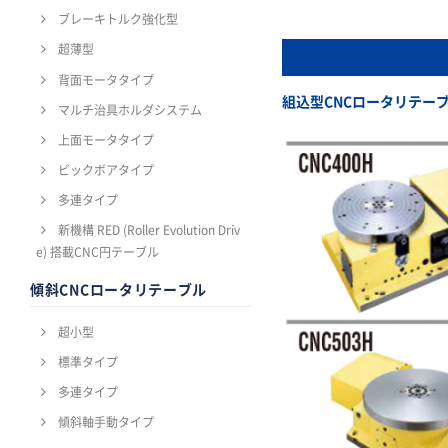
ブレーキトルク強化型
超薄型
背面モータタイプ
組込型CNCロータリテー
マルチ治具ホルダシステム
上面モータタイプ
ビックボアタイプ
多連タイプ
新機構 RED (Roller Evolution Driv
e) 搭載CNC円テーブル
傾斜CNCロータリテーブル
超小型
標準タイプ
多連タイプ
傾斜軸手動タイプ