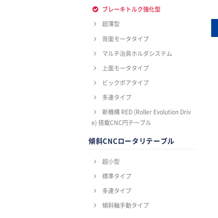
ブレーキトルク強化型
超薄型
背面モータタイプ
マルチ治具ホルダシステム
上面モータタイプ
ビックボアタイプ
多連タイプ
新機構 RED (Roller Evolution Driv
e) 搭載CNC円テーブル
傾斜CNCロータリテーブル
超小型
標準タイプ
多連タイプ
傾斜軸手動タイプ