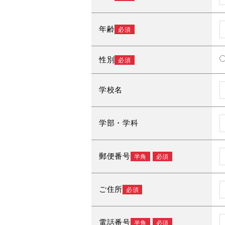
年齢
必須
性別
必須
学校名
学部・学科
郵便番号
半角
必須
ご住所
必須
電話番号
半角
必須